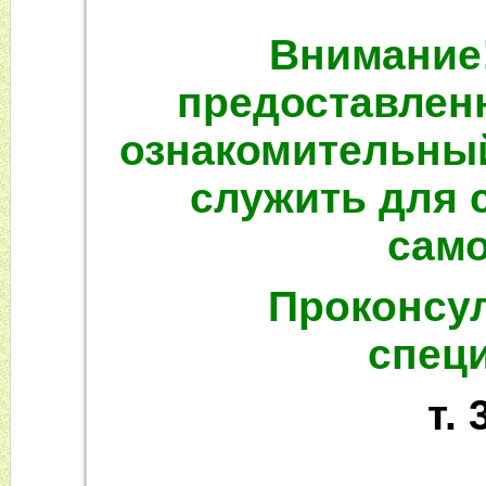
Внимание
предоставленн
ознакомительный
служить для 
само
Проконсул
спец
т. 